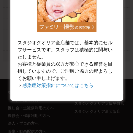
大阪平野店ブライトスタジオ
大阪平野店ヨーロピアンスタジオ
大阪平野店ゴシックスタジオ
大阪平野店チャペルスタジオ
スタジオクオリア全店舗では、基本的にセル
大阪平野店異世界神殿 白廃墟スタジオ
フサービスです。スタッフは積極的に関与い
大阪平野店ガーデンテラスエリア
たしません。
お客様と従業員の双方が安心できる運営を目
指していますので、ご理解ご協力の程よろし
くお願い申し上げます。
＞
感染症対策指針についてはこちら
ホーム
スタジオクオリアなんば桜川
店
コスプレ撮影の方へ
スタジオクオリア大阪平野店
推し会・生誕祭利用の方へ
スタジオクオリア新大阪店
撮影会・催事利用の方へ
法人・プロの方へ
映像・動画配信の方へ