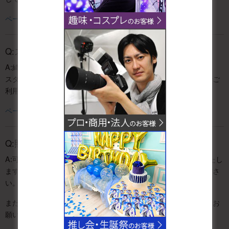
ページ上部へ戻る
Q:スタジオ内で靴を履いても良いですか?
A:綺麗に靴底を拭いていただければOKです。
スタジオ内に靴裏用のウェットティッシュを用意していますのでご
利用下さい。
ページ上部へ戻る
Q:照明や撮影用機材の持ち込みは可能ですか?
A:可能です。家庭用100V電源で賄えるレベルのものでお願いいたし
ます。電力消費が大きい機材については事前にお問い合わせくださ
い。
また、スタジオの床を傷つけないよう養生などしていただくようお
願いいたします。