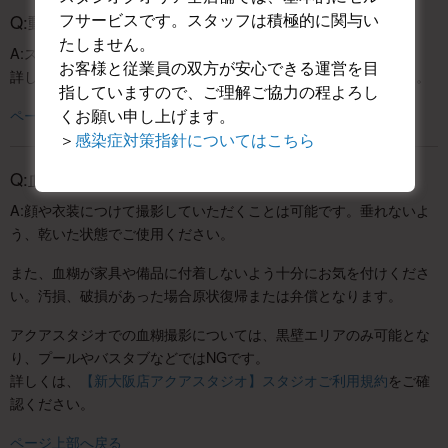
フサービスです。スタッフは積極的に関与い
Q:動画・踊ってみた・楽器演奏の撮影はできますか?
たしません。
A:スタジオによってご利用可能範囲が異なります。
お客様と従業員の双方が安心できる運営を目
詳しくは
動画撮影・楽器のお持ち込みについて
をご確認ください。
指していますので、ご理解ご協力の程よろし
ページ上部へ戻る
くお願い申し上げます。
＞
感染症対策指針についてはこちら
Q:血糊は使えますか?
A:顔や衣装につけて撮影していただくことは可能です。垂れないよ
う、乾いた状態でご使用ください。
また、血糊が家具や備品に付着しないよう十分にお気を付けくださ
い。汚損、破損があった場合原状復帰または弁償となります。
アクアスタジオでの血糊撮影については、黒壁エリアのみ可能とな
り、プールやバスタブなどではNGです。
詳しくは、
【新大阪店アクアスタジオ】スタジオご利用規約
をご確
認ください。
ページ上部へ戻る