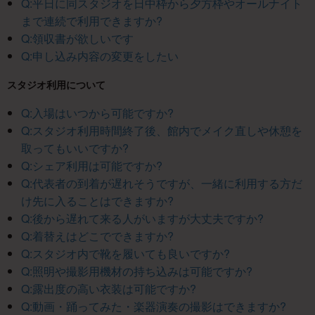
Q:平日に同スタジオを日中枠から夕方枠やオールナイト
まで連続で利用できますか?
Q:領収書が欲しいです
Q:申し込み内容の変更をしたい
スタジオ利用について
Q:入場はいつから可能ですか?
Q:スタジオ利用時間終了後、館内でメイク直しや休憩を
取ってもいいですか?
Q:シェア利用は可能ですか?
Q:代表者の到着が遅れそうですが、一緒に利用する方だ
け先に入ることはできますか?
Q:後から遅れて来る人がいますが大丈夫ですか?
Q:着替えはどこでできますか?
Q:スタジオ内で靴を履いても良いですか?
Q:照明や撮影用機材の持ち込みは可能ですか?
Q:露出度の高い衣装は可能ですか?
Q:動画・踊ってみた・楽器演奏の撮影はできますか?