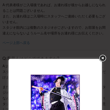
A:代表者様がご入場後であれば、お連れ様が後からお越しになられ
ることは問題ございません。
また、お連れ様はご入場時にスタッフへご連絡いただく必要もござ
いません。
スタジオ館内には複数のスタジオがございますので、お部屋をお間
違えにならないようルーム名や場所をお連れ様にお伝えください。
ページ上部へ戻る
Q:着替えはどこでできますか?
A:お着替えはスタジオ内で行っていただきます。廃墟スタジオは、
スタジオ内にブルーシートがございますのでそちらを敷いていただ
けます。
また、新大阪店、大阪平野店は別途オプションのVIP更衣室(各スタ
ジオ1部屋)がございます。
なんば桜川店ファーストスタジオ内には専用更衣室を、シンプルス
タジオ内にはお着替えにも利用いただけるフリースペースをご用意
しております。