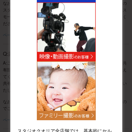
なおスモークマシンに限り、火災報知器が反応するため使用不可の
スタジオがございます。新大阪店スクールスタジオについては、ス
モークマシンのお持ち込み、ご使用が不可となりますのでご了承く
ださい。
ページ上部へ戻る
Q:露出度の高い衣装は可能ですか?
A:ご利用スタジオ内であれば可能ですが、廊下やお手洗いなどの共
有部に出られる際はバスローブや上着を羽織って、肌の露出を控え
てください。
共有部には他のお客様もいらっしゃいますので、ご協力をお願いい
たします。
なお、アダルト系の撮影はスタジオ内であっても禁止となりますの
でご了承ください。
ページ上部へ戻る
スタジオクオリア全店舗では、基本的にセル