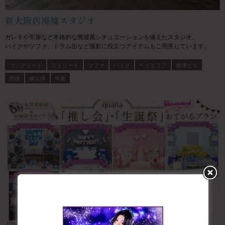
新大阪店廃墟スタジオ
ガレキや牢屋など本格的な廃墟風シチュエーションを備えたスタジオ。
バイクやソファ、ドラム缶など撮影に役立つアイテムもご用意しています。
コンクリート
ストリート
ソファ
バイク
ベイエリア
倒壊ビル
廃墟
煉瓦塀
牢屋