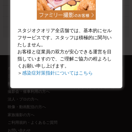
大阪平野店ゴシックスタジオ
大阪平野店チャペルスタジオ
大阪平野店異世界神殿 白廃墟スタジオ
スタジオクオリア全店舗では、基本的にセル
大阪平野店ガーデンテラスエリア
フサービスです。スタッフは積極的に関与い
たしません。
お客様と従業員の双方が安心できる運営を目
指していますので、ご理解ご協力の程よろし
くお願い申し上げます。
ホーム
スタジオクオリアなんば桜川
店
＞
感染症対策指針についてはこちら
コスプレ撮影の方へ
スタジオクオリア大阪平野店
推し会・生誕祭利用の方へ
スタジオクオリア新大阪店
撮影会・催事利用の方へ
法人・プロの方へ
映像・動画配信の方へ
家族撮影の方へ
ご利用規約・よくあるご質問
お問い合わせ